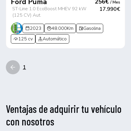
Ford Puma
256€
/ Mes
ST-Line 1.0 EcoBoost MHEV 92 kW
17.990€
(125 CV) Aut.
2023
48.000Km
Gasolina
125 cv
Automático
1
Ventajas de adquirir tu vehículo
con nosotros