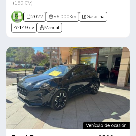
(150 CV)
2022
56.000Km
Gasolina
149 cv
Manual
Vehículo de ocasión