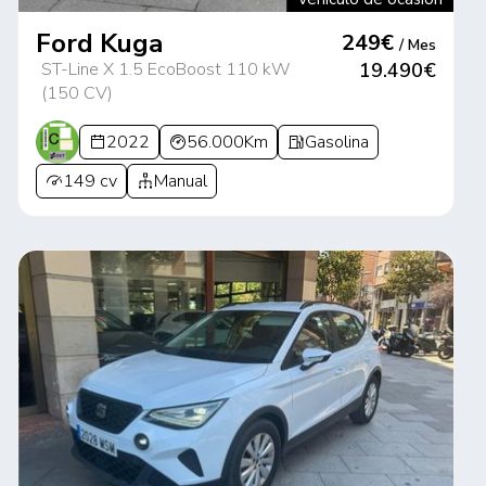
Ford Kuga
249€
/ Mes
ST-Line X 1.5 EcoBoost 110 kW
19.490€
(150 CV)
2022
56.000Km
Gasolina
149 cv
Manual