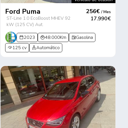
Ford Puma
256€
/ Mes
ST-Line 1.0 EcoBoost MHEV 92
17.990€
kW (125 CV) Aut.
2023
48.000Km
Gasolina
125 cv
Automático