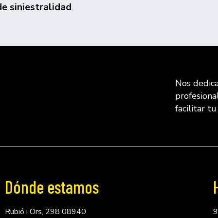
de siniestralidad
Nos dedica
profesiona
facilitar t
Dónde estamos
Rubió i Ors, 298 08940
9