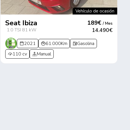
Vehículo de ocasión
Seat Ibiza
189€
/ Mes
1.0 TSI 81 kW
14.490€
2021
61.000Km
Gasolina
110 cv
Manual