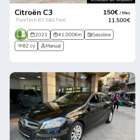
Citroën C3
150€
/ Mes
PureTech 83 S&S Feel
11.500€
2021
41.000Km
Gasolina
82 cv
Manual