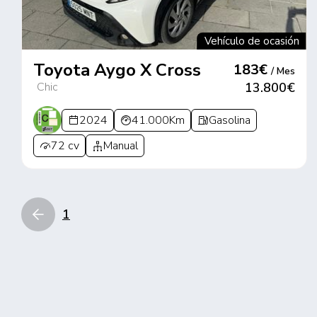
Vehículo de ocasión
Toyota Aygo X Cross
183€
/ Mes
Chic
13.800€
2024
41.000Km
Gasolina
72 cv
Manual
1