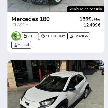
Vehículo de ocasión
Mercedes 180
186€
/ Mes
CLASE A
12.499€
2013
210.000Km
Gasolina
Manual