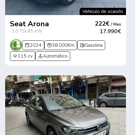
Vehículo de ocasión
Seat Arona
222€
/ Mes
1.0 TSI 85 kW
17.990€
2024
38.000Km
Gasolina
115 cv
Automático