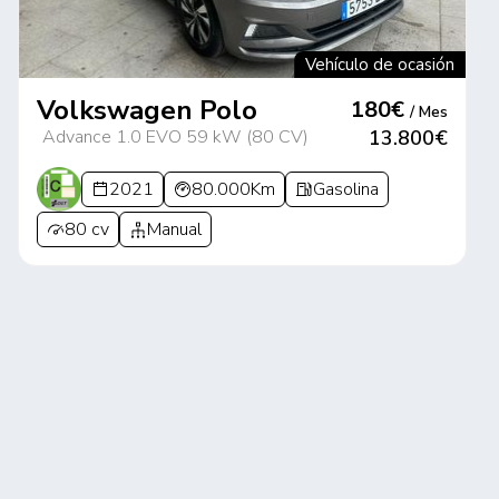
Vehículo de ocasión
Volkswagen Polo
180€
/ Mes
Advance 1.0 EVO 59 kW (80 CV)
13.800€
2021
80.000Km
Gasolina
80 cv
Manual